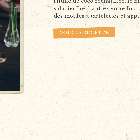
l’huile de coco réchauffée, le m
saladier.Préchauffez votre four
des moules à tartelettes et app
VOIR LA RECETTE