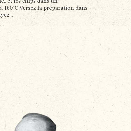
iel et les chips dans un
 à 160°C.Versez la préparation dans
uyez…