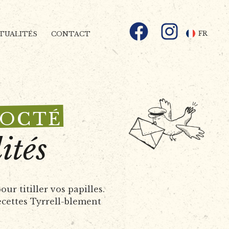
Facebook
Instagram
FR
TUALITÉS
CONTACT
COCTÉ
ités
 titiller vos papilles.
ecettes Tyrrell-blement