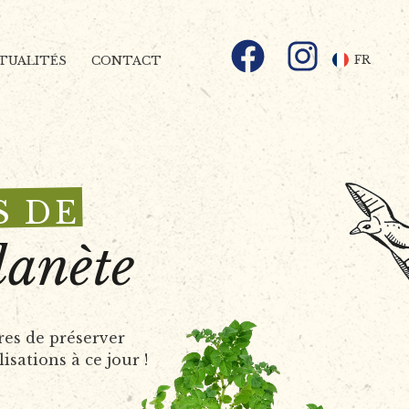
Facebook
Instagram
FR
TUALITÉS
CONTACT
S DE
lanète
es de préserver
isations à ce jour !