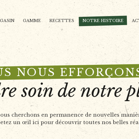
AGASIN
GAMME
RECETTES
NOTRE HISTOIRE
AC
S NOUS EFFORÇON
re soin de notre p
 nous cherchons en permanence de nouvelles manièr
tez un œil ici pour découvrir toutes nos belles réal