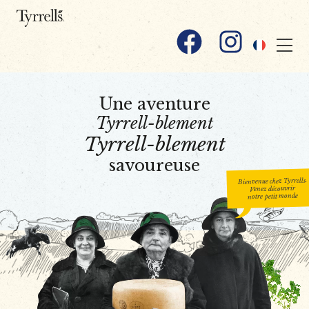
Skip to content
Facebook
Instagram
Une aventure
Tyrrell-blement
Tyrrell-blement
savoureuse
Bienvenue chez Tyrrells.
Venez découvrir
petit monde
notre